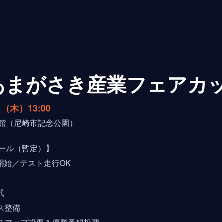
あまがさき産業フェアカ
日（木）13:00
館（尼崎市記念公園）
ール（暫定）】
付開始／テスト走行OK
式
コース整備