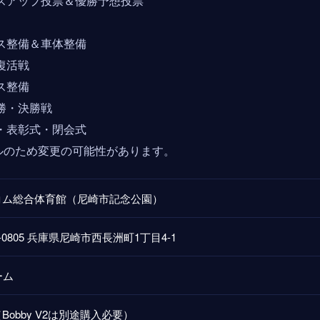
5 ドレスアップ投票＆優勝予想投票
 コース整備＆車体整備
敗者復活戦
コース整備
準決勝・決勝戦
 審査・表彰式・閉会式
ルのため変更の可能性があります。
コム総合体育館（尼崎市記念公園）
0-0805 兵庫県尼崎市西長洲町1丁目4-1
ーム
Bobby V2は別途購入必要）